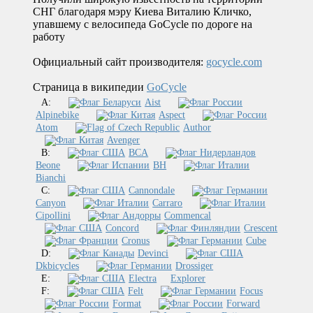
СНГ благодаря мэру Киева Виталию Кличко,
упавшему с велосипеда GoCycle по дороге на
работу
Официальный сайт производителя:
gocycle.com
Страница в википедии
GoCycle
A:
Aist
Alpinebike
Aspect
Atom
Author
Avenger
B:
BCA
Beone
BH
Bianchi
C:
Cannondale
Canyon
Carraro
Cipollini
Commencal
Concord
Crescent
Cronus
Cube
D:
Devinci
Dkbicycles
Drossiger
E:
Electra
Explorer
F:
Felt
Focus
Format
Forward