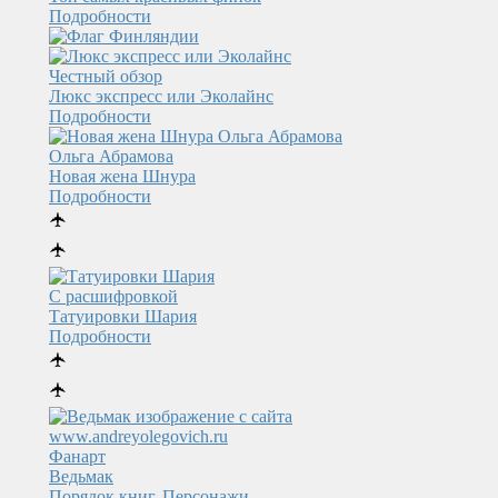
Подробности
Честный обзор
Люкс экспресс или Эколайнс
Подробности
Ольга Абрамова
Новая жена Шнура
Подробности
🛧
🛧
С расшифровкой
Татуировки Шария
Подробности
🛧
🛧
Фанарт
Ведьмак
Порядок книг. Персонажи.