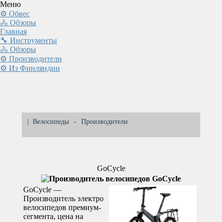
Меню
⚙ Обвес
🚴 Обзоры
Главная
🔧 Инструменты
🚴 Обзоры
⚙ Производители
⚙ Из Финляндии
|
Велосипеды
-
Производители
GoCycle
GoCycle —
Производитель электро
велосипедов премиум-
сегмента, цена на