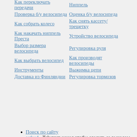
Как переключать
Ниппель
передачи
Проверка б/у велосипеда
Оценка б/у велосипеда
Как снять кассету/
Как собрать колесо
трещетку
Как накачать ниппель
Устройство велосипеда
Преста
Выбор размера
Регулировка
руля
велосипеда
Как производят
Как выбрать велосипед
велосипеды
Инструменты
Выжимка цепи
Доставка из Финляндии
Регулировка тормозов
Поиск по сайту