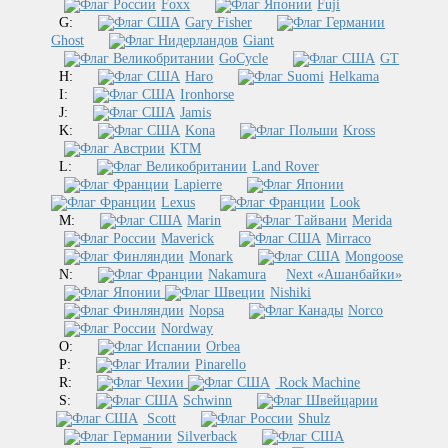
Foxx
Fuji
G:
Gary Fisher
Ghost
Giant
GoCycle
GT
H:
Haro
Helkama
I:
Ironhorse
J:
Jamis
K:
Kona
Kross
KTM
L:
Land Rover
Lapierre
Lexus
Look
M:
Marin
Merida
Maverick
Mirraco
Monark
Mongoose
N:
Nakamura
Next «Ашанбайки»
Nishiki
Nopsa
Norco
Nordway
O:
Orbea
P:
Pinarello
R:
Rock Machine
S:
Schwinn
Scott
Shulz
Silverback