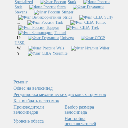
Specialized
Stark
Stels
Stern
Stevens
Stinger
Strida
Surly
T:
Tank
Tomac
Topgear
Trek
Tunturi
U:
Univega
USSR
W:
Wels
Wilier
Y:
Yosemite
Ремонт
Обвес на велосипед
Регулировка механических дисковых тормозов
Как выбрать велозамок
Производители
Выбор размера
велосипедов
велосипеда
Настройка
Уровень обвеса
переключателей